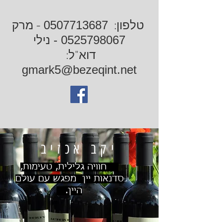
0507713687
טלפון:
- מרק
0525798067
- נילי
דוא"ל:
gmark5@bezeqint.net
יקב אכזיב
חוויה גלילית, טעימות,
סדנאות יין מפגש עם עולם
היין.